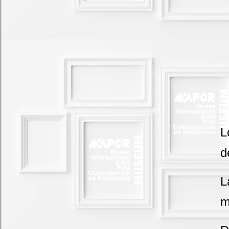
L
d
L
m