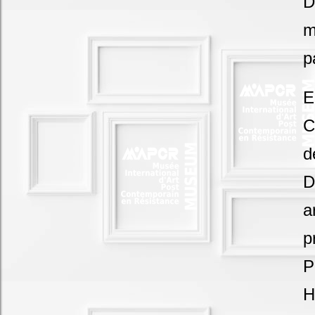
D
m
p
E
C
d
D
a
p
P
H