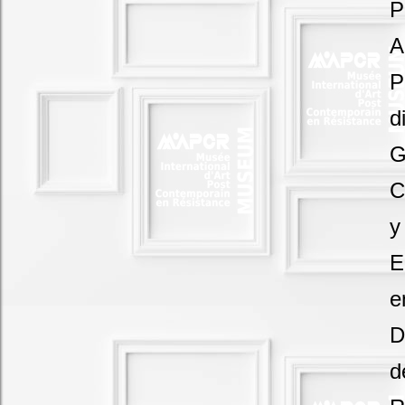
P
A
P
d
G
C
y
E
e
D
d